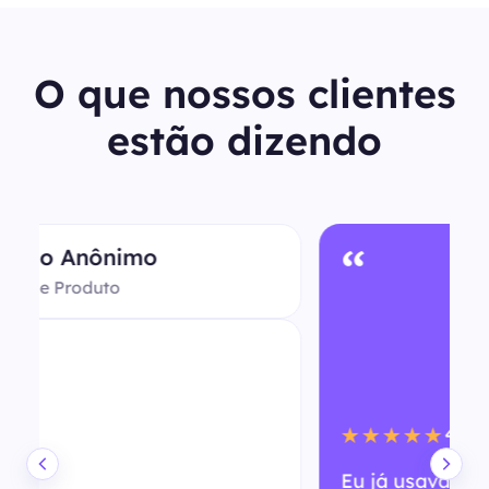
O que nossos clientes
estão dizendo
“
4.8
★★★★★
Eu já usava seu serviço há um tempo,