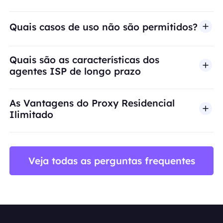
Quais casos de uso não são permitidos?
A BestProxy não oferece suporte a fraude, spam, 
Quais são as características dos
agentes ISP de longo prazo
As Vantagens do Proxy Residencial
Ilimitado
Veja todas as perguntas frequentes