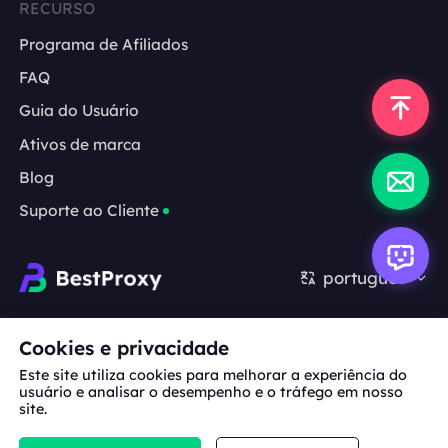
RECURSO
Programa de Afiliados
FAQ
Guia do Usuário
Ativos de marca
Blog
Suporte ao Cliente
português
Cooperação:
michael.wang@bestproxy.com
Cookies e privacidade
Este site utiliza cookies para melhorar a experiência do
usuário e analisar o desempenho e o tráfego em nosso
site.
Sobre
Ativos de
Termos de
Política de
nós
marca
Serviço
Privacidade