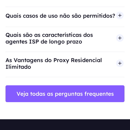
Quais casos de uso não são permitidos?
A BestProxy não oferece suporte a fraude, spam, 
Quais são as características dos
agentes ISP de longo prazo
As Vantagens do Proxy Residencial
Ilimitado
Veja todas as perguntas frequentes