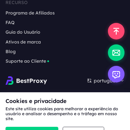
RECURSO
Programa de Afiliados
FAQ
Guia do Usuário
Ativos de marca
Blog
Suporte ao Cliente
português
Cooperação:
michael.wang@bestproxy.com
Cookies e privacidade
Este site utiliza cookies para melhorar a experiência do
usuário e analisar o desempenho e o tráfego em nosso
site.
Sobre
Ativos de
Termos de
Política de
nós
marca
Serviço
Privacidade