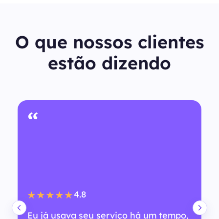
O que nossos clientes
estão dizendo
“
4.8
★★★★★
Eu já usava seu serviço há um tempo,